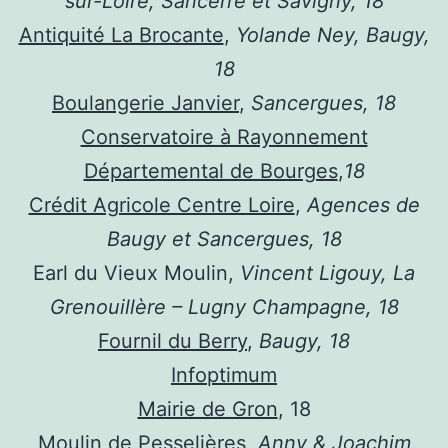
sur-Loire, Sancerre et Savigny, 18
Antiquité La Brocante
,
Yolande Ney, Baugy,
18
Boulangerie Janvier
,
Sancergues, 18
Conservatoire à Rayonnement
Départemental de Bourges
,
18
Crédit Agricole Centre Loire
,
Agences de
Baugy et Sancergues, 18
Earl du Vieux Moulin,
Vincent Ligouy, La
Grenouillère – Lugny Champagne, 18
Fournil du Berry
,
Baugy, 18
Infoptimum
Mairie de Gron
, 18
Moulin de Pesselières
,
Anny & Joachim