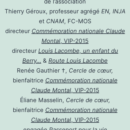
de l’association
Thierry Géroux, professeur agrégé
EN,
INJA
et
CNAM
, FC-MOS
directeur
Commémoration nationale Claude
Montal
, VIP-2015
directeur
Louis Lacombe, un enfant du
Berry…
&
Route Louis Lacombe
Renée Gauthier †,
Cercle de cœur,
bienfaitrice
Commémoration nationale
Claude Montal
, VIP-2015
Éliane Masselin,
Cercle de cœur,
bienfaitrice
Commémoration nationale
Claude Montal
, VIP-2015
engagée
Passeport pour la vie