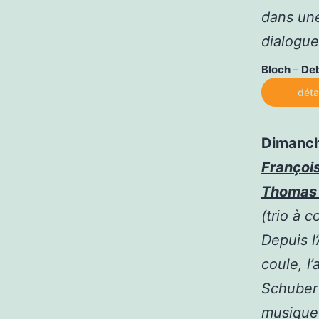
dans une
dialogue
Bloch
–
De
déta
Dimanch
Françoi
Thomas
(trio à 
Depuis l’
coule, l
Schubert
musique 