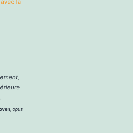
 avec la
sement,
térieure
…
oven
,
opus