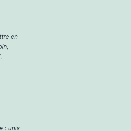
ttre en
pin,
.
 : unis