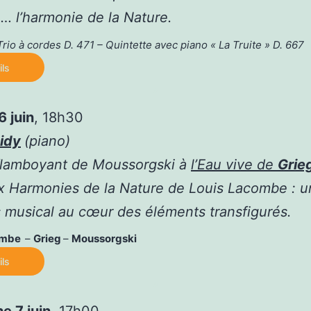
e… l’harmonie de la Nature.
Trio à cordes D. 471 – Quintette avec piano « La Truite » D. 667
ils
*
 juin
, 18h30
idy
(piano)
flamboyant de Moussorgski à
l’Eau vive de
Grie
x Harmonies de la Nature de Louis Lacombe : u
 musical au cœur des éléments transfigurés.
ombe
–
Grieg
–
Moussorgski
ils
*
e 7 juin
, 17h00