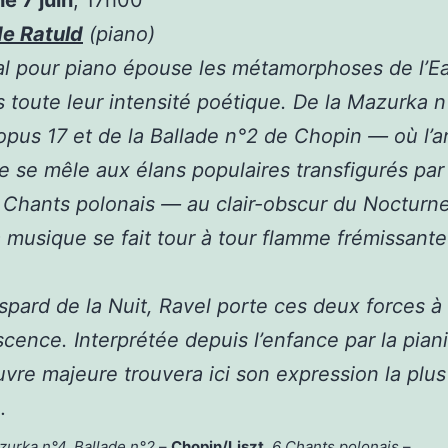
de Ratuld
(piano)
al pour piano épouse les métamorphoses de l’E
 toute leur intensité poétique. De la Mazurka n
opus 17 et de la Ballade n°2 de Chopin — où l’a
re se mêle aux élans populaires transfigurés par 
 Chants polonais — au clair-obscur du Nocturn
a musique se fait tour à tour flamme frémissant
pard de la Nuit, Ravel porte ces deux forces à 
cence. Interprétée depuis l’enfance par la piani
vre majeure trouvera ici son expression la plus
…
zurka n°4, Ballade n°2
–
Chopin/Liszt
, 6 Chants polonais
–