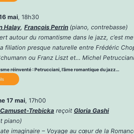
*
16 mai
, 18h30
n Halay
,
François Perrin
(piano, contrebasse)
rt autour du romantisme dans le jazz, c’est me
la filiation presque naturelle entre Frédéric Cho
chumann ou Franz Liszt et… Michel Petrucciani
sme réinventé : Petrucciani, l’âme romantique du jazz…
ils
*
e 17 mai
, 17h00
 Camuset-Trebicka
reçoit
Gloria Gashi
et piano)
ate imaginaire
– Voyage au cœur de la Romance