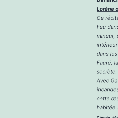
Lorène 
Ce récit
Feu dans
mineur, 
intérieu
dans les
Fauré, l
secrète.
Avec Gas
incandes
cette œu
habitée
Chopin
,
Ma