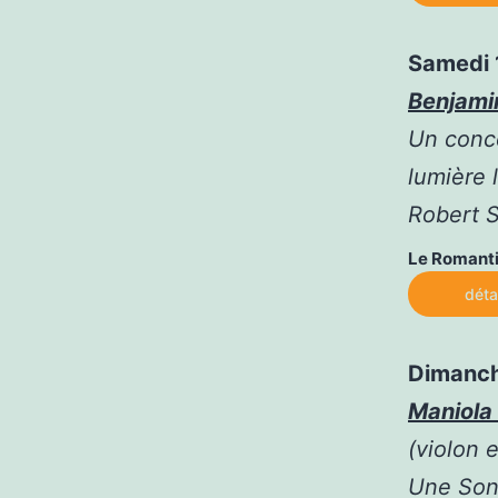
Samedi 
Benjami
Un conce
lumière 
Robert S
Le Romanti
déta
Dimanch
Maniola
(violon 
Une Son