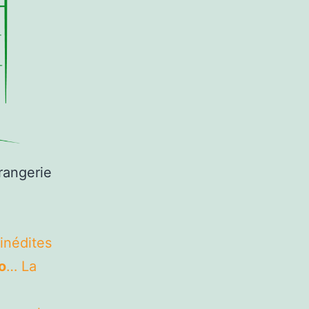
rangerie
inédites
o
… La