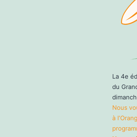
La 4e éd
du Grand
dimanc
Nous vou
à l’Orang
programm