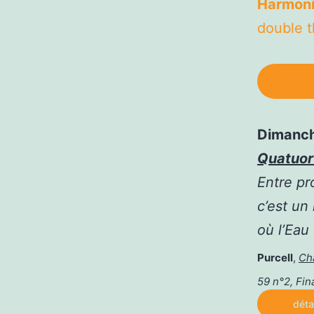
Harmoni
double 
Dimanch
Quatuor
Entre pr
c’est un
où l’Eau
Purcell
,
Ch
59 n°2, Fin
déta