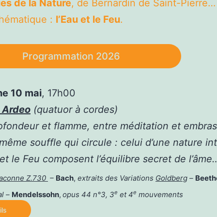
es de la Nature
, de Bernardin de Saint-Pierre…
thématique :
l’Eau et le Feu
.
*
Programmation 2026
*
e 10 mai
, 17h00
 Ardeo
(quatuor à cordes)
ofondeur et flamme, entre méditation et embra
 même souffle qui circule : celui d’une nature in
 et le Feu composent l’équilibre secret de l’âme
aconne Z.730
–
Bach
,
extraits des Variations
Goldberg
–
Beeth
e
e
al
–
Mendelssohn
,
opus 44 n°3, 3
et 4
mouvements
ils