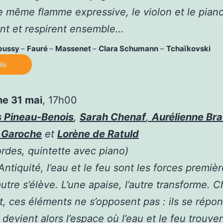
 même flamme expressive, le violon et le pian
nt et respirent ensemble…
bussy
–
Fauré
–
Massenet
–
Clara Schumann
–
Tchaïkovski
ils
*
e 31 mai
, 17h00
s Pineau-Benois
,
Sarah Chenaf
,
Aurélienne Br
 Garoche
et
Lorène de Ratuld
cordes, quintette avec piano)
Antiquité, l’eau et le feu sont les forces premièr
’autre s’élève. L’une apaise, l’autre transforme. 
, ces éléments ne s’opposent pas : ils se répo
devient alors l’espace où l’eau et le feu trouven