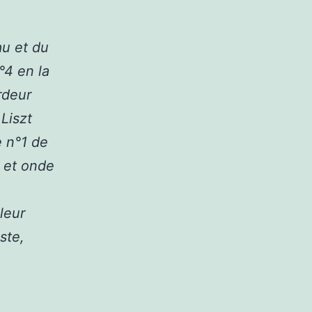
au et du
°4 en la
rdeur
Liszt
e n°1 de
e et onde
leur
ste,