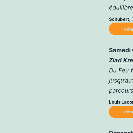
équilibr
Schubert
,
déta
Samedi 6
Ziad Kre
Du Feu 
jusqu’au
parcours
Louis Lac
déta
Dimanch