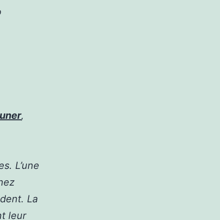
o
auner
,
es. L’une
Chez
ndent. La
t leur